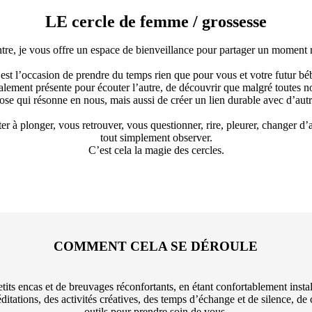
LE cercle de femme / grossesse
tre, je vous offre un espace de bienveillance pour partager un moment
est l’occasion de prendre du temps rien que pour vous et votre futur bé
otalement présente pour écouter l’autre, de découvrir que malgré toutes n
ose qui résonne en nous, mais aussi de créer un lien durable avec d’aut
iter à plonger, vous retrouver, vous questionner, rire, pleurer, changer 
tout simplement observer.
C’est cela la magie des cercles.
COMMENT CELA SE DÉROULE
tits encas et de breuvages réconfortants, en étant confortablement instal
itations, des activités créatives, des temps d’échange et de silence, de 
outils pour prendre soin de vous.