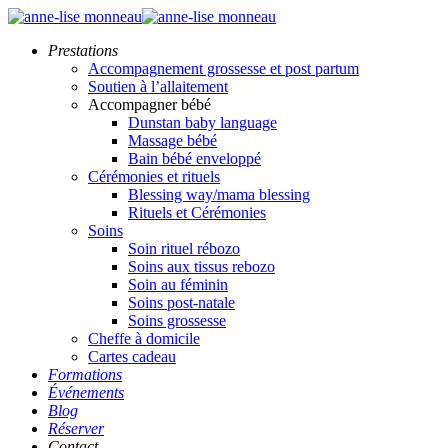
Prestations
Accompagnement grossesse et post partum
Soutien à l’allaitement
Accompagner bébé
Dunstan baby language
Massage bébé
Bain bébé enveloppé
Cérémonies et rituels
Blessing way/mama blessing
Rituels et Cérémonies
Soins
Soin rituel rébozo
Soins aux tissus rebozo
Soin au féminin
Soins post-natale
Soins grossesse
Cheffe à domicile
Cartes cadeau
Formations
Événements
Blog
Réserver
Contact