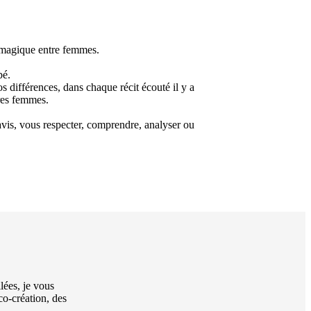
 magique entre femmes.
bé.
os différences, dans chaque récit écouté il y a
res femmes.
d’avis, vous respecter, comprendre, analyser ou
lées, je vous
co-création, des