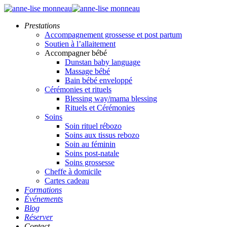
Prestations
Accompagnement grossesse et post partum
Soutien à l’allaitement
Accompagner bébé
Dunstan baby language
Massage bébé
Bain bébé enveloppé
Cérémonies et rituels
Blessing way/mama blessing
Rituels et Cérémonies
Soins
Soin rituel rébozo
Soins aux tissus rebozo
Soin au féminin
Soins post-natale
Soins grossesse
Cheffe à domicile
Cartes cadeau
Formations
Événements
Blog
Réserver
Contact