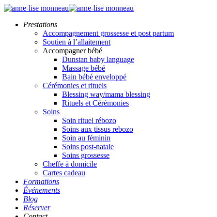
Prestations
Accompagnement grossesse et post partum
Soutien à l’allaitement
Accompagner bébé
Dunstan baby language
Massage bébé
Bain bébé enveloppé
Cérémonies et rituels
Blessing way/mama blessing
Rituels et Cérémonies
Soins
Soin rituel rébozo
Soins aux tissus rebozo
Soin au féminin
Soins post-natale
Soins grossesse
Cheffe à domicile
Cartes cadeau
Formations
Événements
Blog
Réserver
Contact